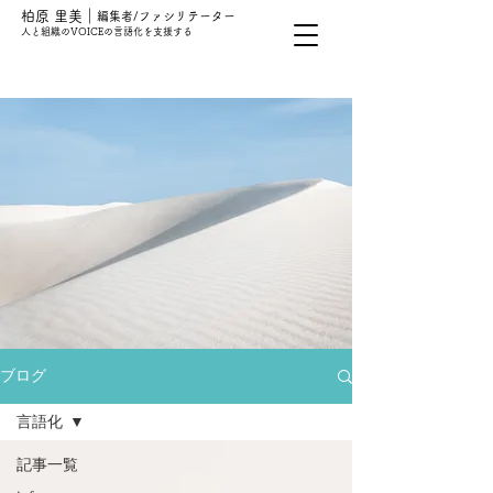
柏原 里美｜
編集者/ファシリテーター
人と組織の
VOICEの言語化を支援する​
ブログ
言語化
記事一覧