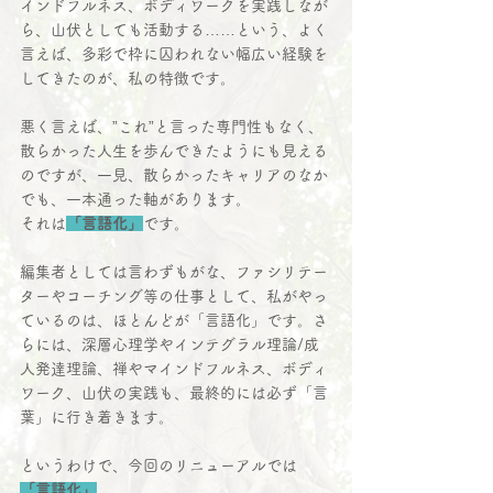
インドフルネス、ボディワークを実践しなが
ら、山伏としても活動する……という、よく
言えば、多彩で枠に囚われない幅広い経験を
してきたのが、私の特徴です。
悪く言えば、”これ”と言った専門性もなく、
散らかった人生を歩んできたようにも見える
のですが、一見、散らかったキャリアのなか
でも、一本通った軸があります。
それは
「言語化」
です。
編集者としては言わずもがな、ファシリテー
ターやコーチング等の仕事として、私がやっ
ているのは、ほとんどが「言語化」です。さ
らには、深層心理学やインテグラル理論/成
人発達理論、禅やマインドフルネス、ボディ
ワーク、山伏の実践も、最終的には必ず「言
葉」に行き着きます。
というわけで、今回のリニューアルでは
「言語化」