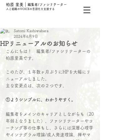
柏原 里美｜
編集者/ファシリテーター
人と組織の
VOICEの言語化を支援する​
Satomi Kashiwabara
2024年6月9日
HPリニューアルのお知らせ
こんにちは！　編集者/ファシリテーターの
柏原里美です。
このたび、１年数ヶ月ぶりにHPを大幅にリ
ニューアルしました。
主な変更点は、次の２つです。
①よりシンプルに、わかりやすく。
編集者をメインのキャリアとしながらも（20
年弱となりました）、ファシリテーターやコ
ーチング等の仕事もし、さらには深層心理学
やインテグラル理論/成人発達理論、禅やマ